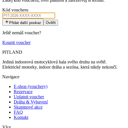
Zadej kód voucheru, ověř platnost a zarezervuj si termín.
Kód voucheru
Přidat další poukaz
Ověřit
Ještě nemáš voucher?
Koupit voucher
PITLAND
Jediná indoorová motocyklová hala svého druhu na světě.
Elektrické motorky, indoor dráha a sezóna, která nikdy nekončí.
Navigace
E-shop (vouchery)
Rezervace
Uplatnit voucher
Dráha & Vybavení
Skupinové akce
FAQ
Kontakt
Více