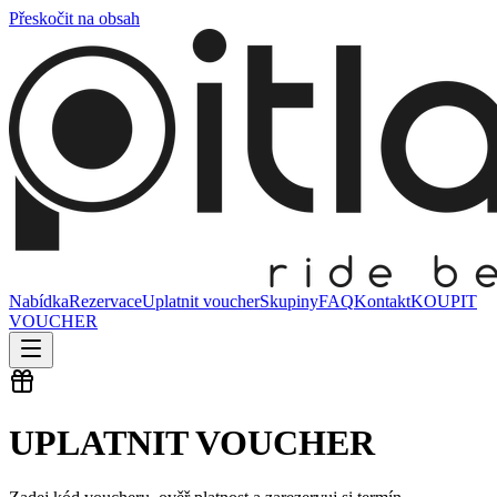
Přeskočit na obsah
Nabídka
Rezervace
Uplatnit voucher
Skupiny
FAQ
Kontakt
KOUPIT
VOUCHER
UPLATNIT VOUCHER