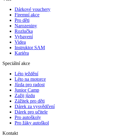
Dárkové vouchery
Firemní akce
Pro děti
Narozeniny
Rozlučka
Vybavení
Videa
Instruktor SAM
Kariéra
Speciální akce
Léto ježdění
Léto na motorce
Jízda pro radost
Junior Camp
Zažij jízdu
Zážitek pro děti
Dárek za vysvědčení
Dárek pro učitele
Pro autoškoly
Pro žáky autoškol
Kontakt