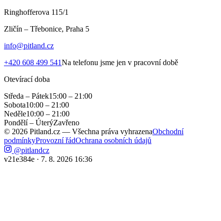
Ringhofferova 115/1
Zličín – Třebonice, Praha 5
info@pitland.cz
+420 608 499 541
Na telefonu jsme jen v pracovní době
Otevírací doba
Středa – Pátek
15:00 – 21:00
Sobota
10:00 – 21:00
Neděle
10:00 – 21:00
Pondělí – Úterý
Zavřeno
©
2026
Pitland.cz — Všechna práva vyhrazena
Obchodní
podmínky
Provozní řád
Ochrana osobních údajů
@pitlandcz
v
21e384e
·
7. 8. 2026 16:36