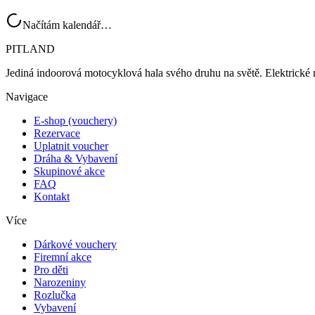
Načítám kalendář…
PITLAND
Jediná indoorová motocyklová hala svého druhu na světě. Elektrické 
Navigace
E-shop (vouchery)
Rezervace
Uplatnit voucher
Dráha & Vybavení
Skupinové akce
FAQ
Kontakt
Více
Dárkové vouchery
Firemní akce
Pro děti
Narozeniny
Rozlučka
Vybavení