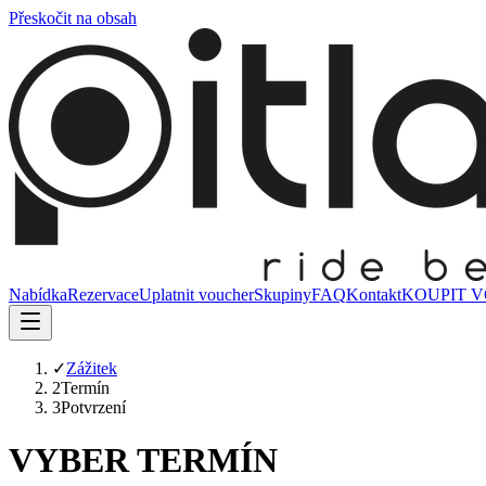
Přeskočit na obsah
Nabídka
Rezervace
Uplatnit voucher
Skupiny
FAQ
Kontakt
KOUPIT 
✓
Zážitek
2
Termín
3
Potvrzení
VYBER TERMÍN